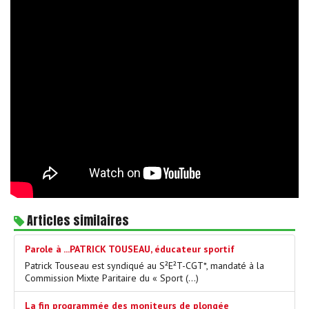
Articles similaires
Parole à ...PATRICK TOUSEAU, éducateur sportif
Patrick Touseau est syndiqué au S²E²T-CGT*, mandaté à la
Commission Mixte Paritaire du « Sport (…)
La fin programmée des moniteurs de plongée