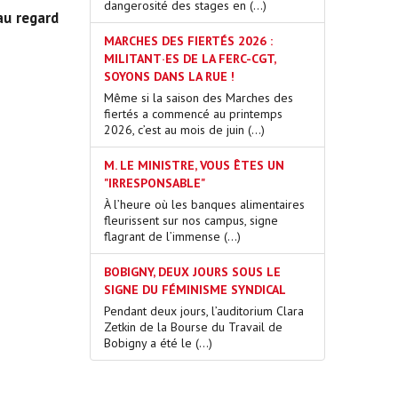
dangerosité des stages en (…)
au regard
MARCHES DES FIERTÉS 2026 :
MILITANT·ES DE LA FERC-CGT,
SOYONS DANS LA RUE !
Même si la saison des Marches des
fiertés a commencé au printemps
2026, c’est au mois de juin (…)
M. LE MINISTRE, VOUS ÊTES UN
"IRRESPONSABLE"
À l’heure où les banques alimentaires
fleurissent sur nos campus, signe
flagrant de l’immense (…)
BOBIGNY, DEUX JOURS SOUS LE
SIGNE DU FÉMINISME SYNDICAL
Pendant deux jours, l’auditorium Clara
Zetkin de la Bourse du Travail de
Bobigny a été le (…)