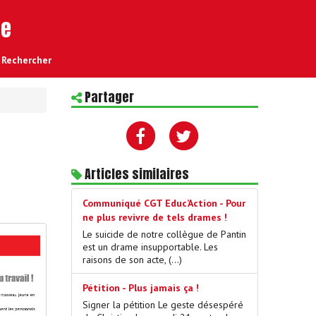
re
Rechercher
Partager
Articles similaires
Communiqué CGT Educ’Action - Pour
ne plus revivre de tels drames !
Le suicide de notre collègue de Pantin
est un drame insupportable. Les
raisons de son acte, (…)
Pétition - Plus jamais ça !
Signer la pétition Le geste désespéré