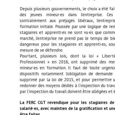
Depuis plusieurs gouvernements, le choix a été fa
des jeunes mineur·es dans l’entreprise. Ces
contrairement aux préjugés libéraux, l’entrepr
formation initiale. Poussée par une logique de rent
stagiaires et apprenti·es ne sont vu·es que com
marché, l’entreprise ne prend pas le temps de bie
dangereux pour les stagiaires et apprenti·es, so
mesure de se défendre.
Pourtant, plusieurs lois, dont la loi « Liber
Professionnel » en 2018, ont supprimé des mes
mineur·es en formation. Il faut de toute urgenc
dispositifs notamment l’obligation de demande 
supprimé par la loi de 2015, et pour permettre u
redonner des moyens dédiés à l’inspection du trava
par l’inspection du travail doivent être allégées et 
La FERC CGT revendique pour les stagiaires de 
salarié∙es, avec maintien de la gratification et 
être faites.