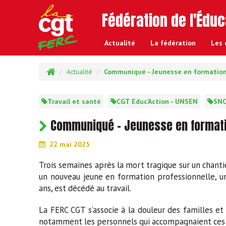
Fédération de l'Éduc
Actualité
La f
édération
Les 
Actualité
Communiqué - Jeunesse en formation
Travail et santé
CGT Educ’Action - UNSEN
SNC
Communiqué - Jeunesse en formation
22 mai 2025
Trois semaines après la mort tragique sur un chanti
un nouveau jeune en formation professionnelle, u
ans, est décédé au travail.
La FERC CGT s’associe à la douleur des familles et
notamment les personnels qui accompagnaient ces 