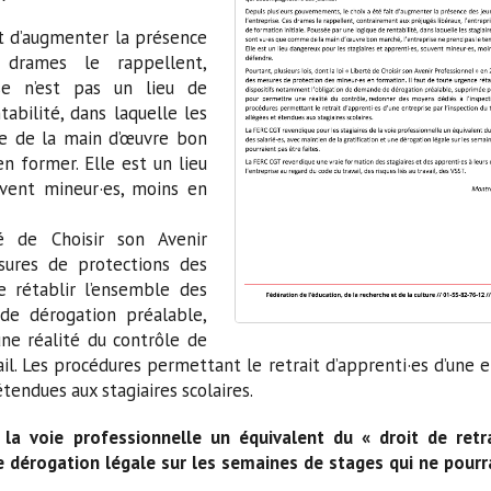
it d’augmenter la présence
 drames le rappellent,
ise n’est pas un lieu de
abilité, dans laquelle les
me de la main d’œuvre bon
n former. Elle est un lieu
uvent mineur·es, moins en
té de Choisir son Avenir
ures de protections des
e rétablir l’ensemble des
de dérogation préalable,
ne réalité du contrôle de
il. Les procédures permettant le retrait d’apprenti·es d’une 
étendues aux stagiaires scolaires.
la voie professionnelle un équivalent du « droit de retr
une dérogation légale sur les semaines de stages qui ne pourr