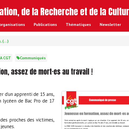
ation, de la Recherche et de la Cultu
o
rganisations
Publications
Thématiques
Newsletter
, (…)
A CGT
Communiqués
, assez de mort·es au travail !
er d’un apprenti de 15 ans,
n lycéen de Bac Pro de 17
 des proches des victimes,
jeunes.